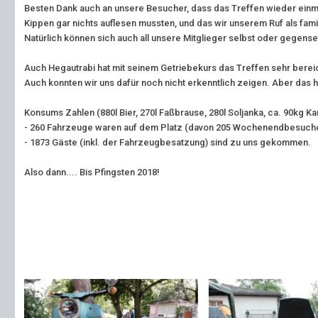
Besten Dank auch an unsere Besucher, dass das Treffen wieder einmal 
Kippen gar nichts auflesen mussten, und das wir unserem Ruf als fam
Natürlich können sich auch all unsere Mitglieger selbst oder gegense
Auch Hegautrabi hat mit seinem Getriebekurs das Treffen sehr bereic
Auch konnten wir uns dafür noch nicht erkenntlich zeigen. Aber das 
Konsums Zahlen (880l Bier, 270l Faßbrause, 280l Soljanka, ca. 90kg Ka
- 260 Fahrzeuge waren auf dem Platz (davon 205 Wochenendbesuch
- 1873 Gäste (inkl. der Fahrzeugbesatzung) sind zu uns gekommen.
Also dann.... Bis Pfingsten 2018!