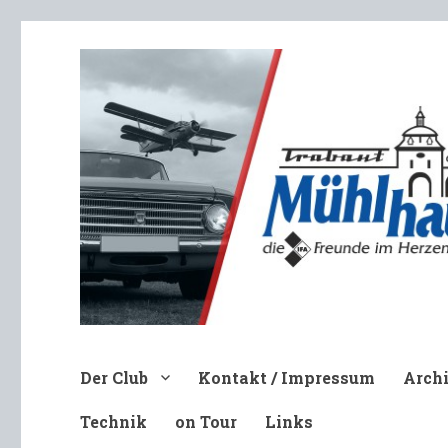
Trabant-Club Mühlhausen e.V
Der Club
Kontakt / Impressum
Arch
Technik
on Tour
Links