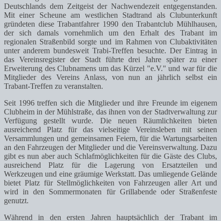
Deutschlands dem Zeitgeist der Nachwendezeit entgegenstanden.
Mit einer Scheune am westlichen Stadtrand als Clubunterkunft
gründeten diese Trabantfahrer 1990 den Trabantclub Mühlhausen,
der sich damals vornehmlich um den Erhalt des Trabant im
regionalen Straßenbild sorgte und im Rahmen von Clubaktivitäten
unter anderem bundesweit Trabi-Treffen besuchte. Der Eintrag in
das Vereinsregister der Stadt führte drei Jahre später zu einer
Erweiterung des Clubnamens um das Kürzel "e.V." und war für die
Mitglieder des Vereins Anlass, von nun an jährlich selbst ein
Trabant-Treffen zu veranstalten.
Seit 1996 treffen sich die Mitglieder und ihre Freunde im eigenem
Clubheim in der Mühlstraße, das ihnen von der Stadtverwaltung zur
Verfügung gestellt wurde. Die neuen Räumlichkeiten bieten
ausreichend Platz für das vielseitige Vereinsleben mit seinen
Versammlungen und gemeinsamen Feiern, für die Wartungsarbeiten
an den Fahrzeugen der Mitglieder und die Vereinsverwaltung. Dazu
gibt es nun aber auch Schlafmöglichkeiten für die Gäste des Clubs,
ausreichend Platz für die Lagerung von Ersatzteilen und
Werkzeugen und eine gräumige Werkstatt. Das umliegende Gelände
bietet Platz für Stellmöglichkeiten von Fahrzeugen aller Art und
wird in den Sommermonaten für Grillabende oder Straßenfeste
genutzt.
Während in den ersten Jahren hauptsächlich der Trabant im