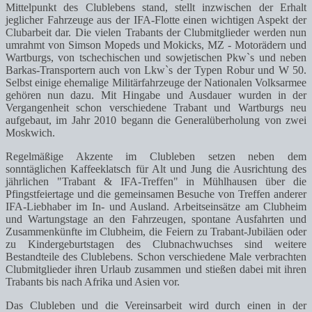
Mittelpunkt des Clublebens stand, stellt inzwischen der Erhalt
jeglicher Fahrzeuge aus der IFA-Flotte einen wichtigen Aspekt der
Clubarbeit dar. Die vielen Trabants der Clubmitglieder werden nun
umrahmt von Simson Mopeds und Mokicks, MZ - Motorädern und
Wartburgs, von tschechischen und sowjetischen Pkw`s und neben
Barkas-Transportern auch von Lkw`s der Typen Robur und W 50.
Selbst einige ehemalige Militärfahrzeuge der Nationalen Volksarmee
gehören nun dazu. Mit Hingabe und Ausdauer wurden in der
Vergangenheit schon verschiedene Trabant und Wartburgs neu
aufgebaut, im Jahr 2010 begann die Generalüberholung von zwei
Moskwich.
Regelmäßige Akzente im Clubleben setzen neben dem
sonntäglichen Kaffeeklatsch für Alt und Jung die Ausrichtung des
jährlichen "Trabant & IFA-Treffen" in Mühlhausen über die
Pfingstfeiertage und die gemeinsamen Besuche von Treffen anderer
IFA-Liebhaber im In- und Ausland. Arbeitseinsätze am Clubheim
und Wartungstage an den Fahrzeugen, spontane Ausfahrten und
Zusammenkünfte im Clubheim, die Feiern zu Trabant-Jubiläen oder
zu Kindergeburtstagen des Clubnachwuchses sind weitere
Bestandteile des Clublebens. Schon verschiedene Male verbrachten
Clubmitglieder ihren Urlaub zusammen und stießen dabei mit ihren
Trabants bis nach Afrika und Asien vor.
Das Clubleben und die Vereinsarbeit wird durch einen in der