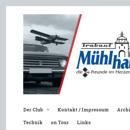
Trabant-Club Mühlhausen e.V
Der Club
Kontakt / Impressum
Arch
Technik
on Tour
Links