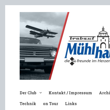
Trabant-Club Mühlhausen e.V
Der Club
Kontakt / Impressum
Arch
Technik
on Tour
Links