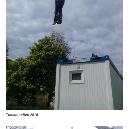
Trabanttreffen 2016