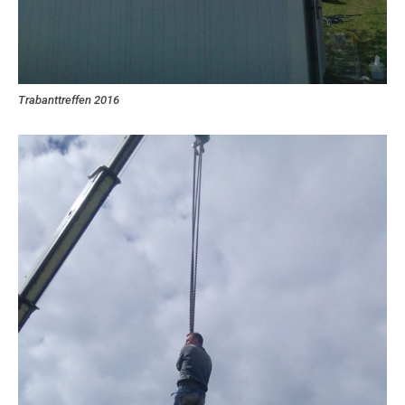
Trabanttreffen 2016