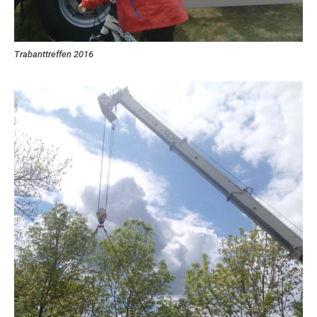
Trabanttreffen 2016