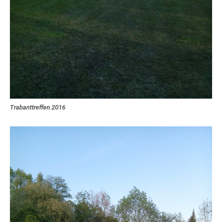
Trabanttreffen 2016