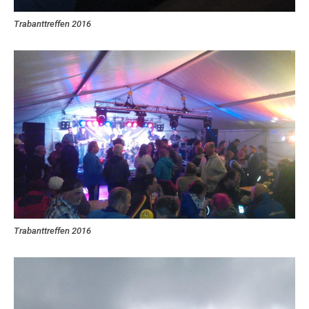
Trabanttreffen 2016
Trabanttreffen 2016