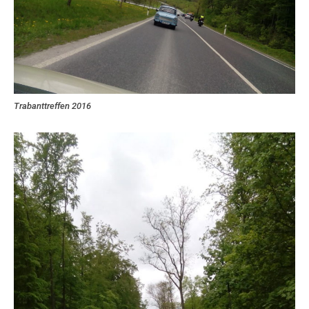
Trabanttreffen 2016