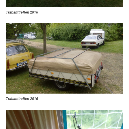
Trabanttreffen 2016
Trabanttreffen 2016