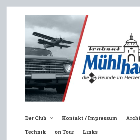
Trabant-Club Mühlhausen e.V
Der Club
Kontakt / Impressum
Arch
Technik
on Tour
Links