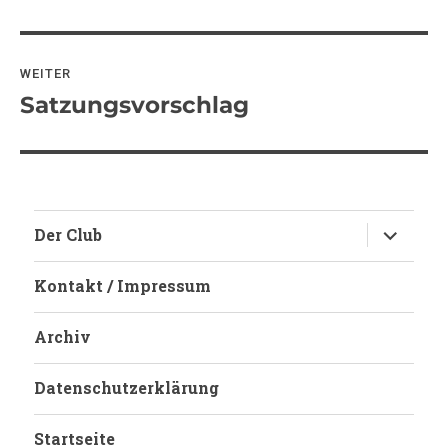
Beitrag:
WEITER
Satzungsvorschlag
Nächster
Beitrag:
Untermen
Der Club
anzeigen
Kontakt / Impressum
Archiv
Datenschutzerklärung
Startseite