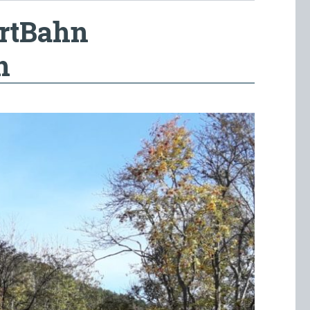
artBahn
h