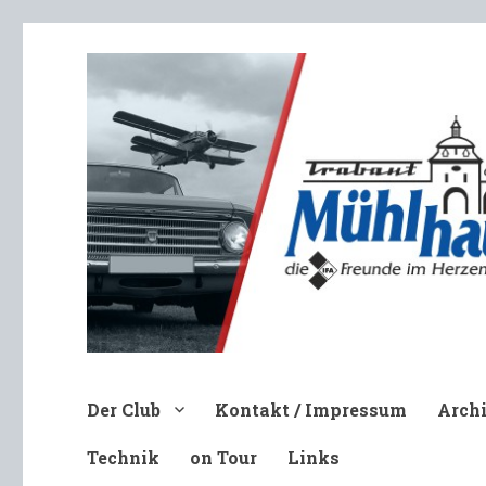
Trabant-Club Mühlhausen e.V
Der Club
Kontakt / Impressum
Arch
Technik
on Tour
Links