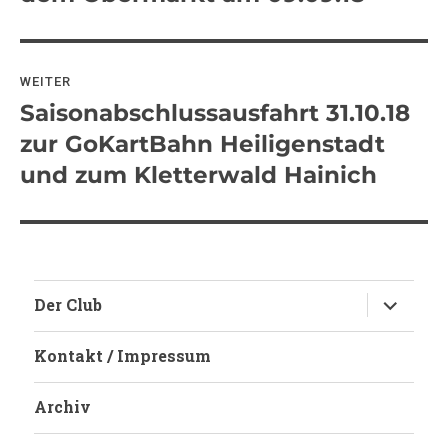
WEITER
Saisonabschlussausfahrt 31.10.18
Nächster
Beitrag:
zur GoKartBahn Heiligenstadt
und zum Kletterwald Hainich
Untermen
Der Club
anzeigen
Kontakt / Impressum
Archiv