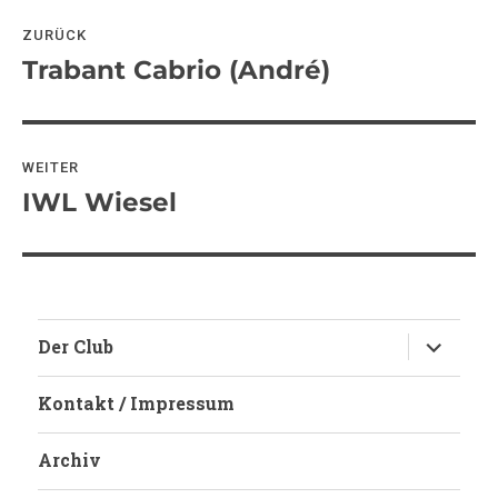
Beitragsnavigation
ZURÜCK
Trabant Cabrio (André)
Vorheriger
Beitrag:
WEITER
IWL Wiesel
Nächster
Beitrag:
Untermen
Der Club
anzeigen
Kontakt / Impressum
Archiv