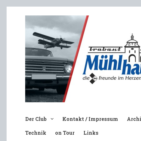
Trabant-Club Mühlhausen e.V
Der Club
Kontakt / Impressum
Arch
Technik
on Tour
Links