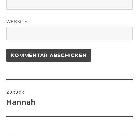
WEBSITE
Beitragsnavigation
ZURÜCK
Hannah
Vorheriger
Beitrag: