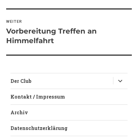
Beitrag:
WEITER
Vorbereitung Treffen an
Nächster
Beitrag:
Himmelfahrt
Untermen
Der Club
anzeigen
Kontakt / Impressum
Archiv
Datenschutzerklärung