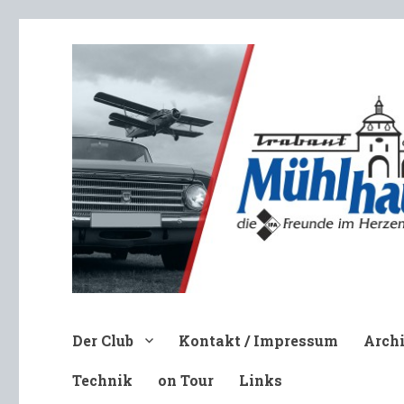
Trabant-Club Mühlhausen e.V
Der Club
Kontakt / Impressum
Arch
Technik
on Tour
Links