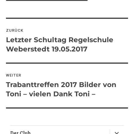
Beitragsnavigation
ZURÜCK
Letzter Schultag Regelschule
Vorheriger
Beitrag:
Weberstedt 19.05.2017
WEITER
Trabanttreffen 2017 Bilder von
Nächster
Beitrag:
Toni – vielen Dank Toni –
Untermen
Der Club