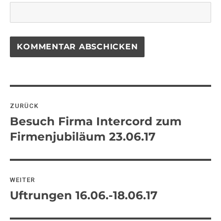
Beitragsnavigation
ZURÜCK
Besuch Firma Intercord zum
Vorheriger
Beitrag:
Firmenjubiläum 23.06.17
WEITER
Uftrungen 16.06.-18.06.17
Nächster
Beitrag: