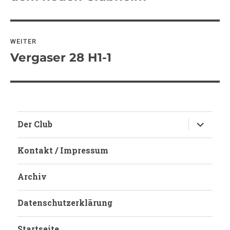
WEITER
Vergaser 28 H1-1
Nächster
Beitrag:
Untermen
Der Club
anzeigen
Kontakt / Impressum
Archiv
Datenschutzerklärung
Startseite