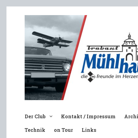
Trabant-Club Mühlhausen e.V
Der Club
Kontakt / Impressum
Arch
Technik
on Tour
Links