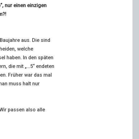
, nur einen einzigen
m?!
 Baujahre aus. Die sind
cheiden, welche
l haben. In den späten
n, die mit „…5“ endeten
den. Früher war das mal
man muss halt nur
.
Wir passen also alle