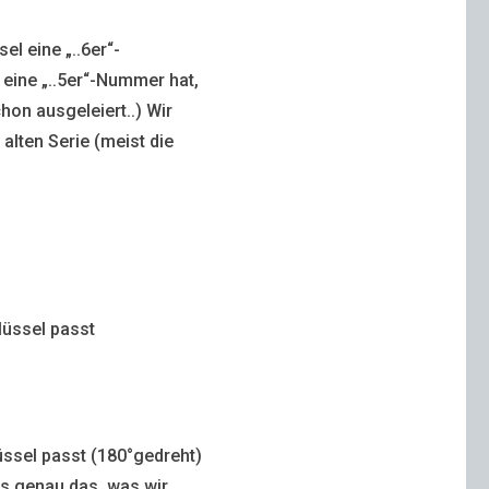
el eine „..6er“-
eine „..5er“-Nummer hat,
chon ausgeleiert..) Wir
alten Serie (meist die
lüssel passt
üssel passt (180°gedreht)
as genau das, was wir