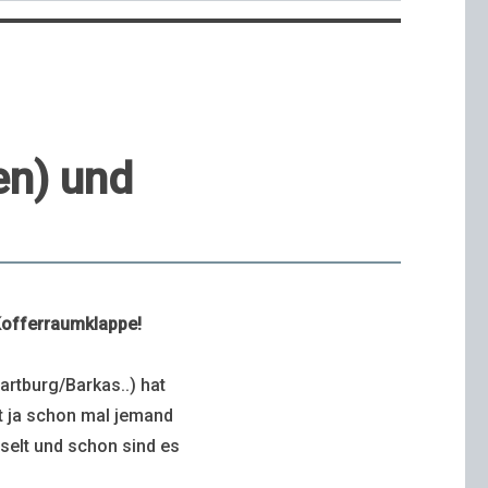
en) und
Kofferraumklappe!
artburg/Barkas..) hat
at ja schon mal jemand
elt und schon sind es