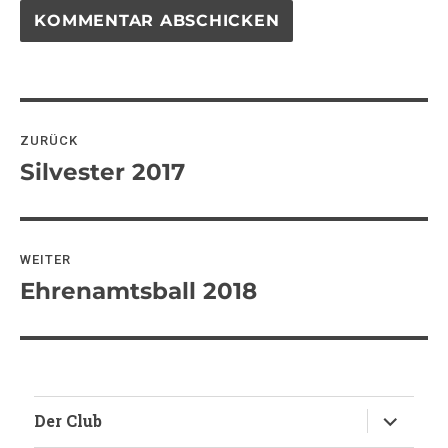
Beitragsnavigation
ZURÜCK
Silvester 2017
Vorheriger
Beitrag:
WEITER
Ehrenamtsball 2018
Nächster
Beitrag:
Untermen
Der Club
anzeigen