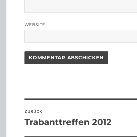
WEBSITE
Beitragsnavigation
ZURÜCK
Trabanttreffen 2012
Vorheriger
Beitrag: