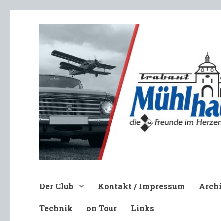
Trabant-Club Mühlhausen e.V
Der Club
Kontakt / Impressum
Arch
Technik
on Tour
Links