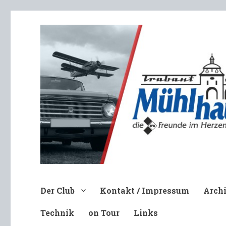
Trabant-Club Mühlhausen e.V
Der Club
Kontakt / Impressum
Arch
Technik
on Tour
Links